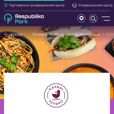
Торговельно-розважальний центр
Розважальний центр
Назад
Головна
Фудкорти та ресторани
КАЧ