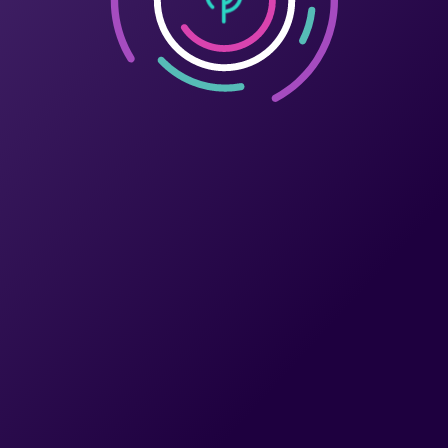
Фудкорти та
Контакти
ресторани
Правила ТРЦ
Розваги та спорт
Послуги
При повному або частковому використанні матеріалів та фото
посилання на ТРЦ Respublika Park або водні знаки обов'язкові.
Політика конфіденційності
Всі права захищено.
By
2026